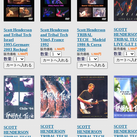
SCOTT
Scott Henderson
Scott Henderson
Scott Henderson
HENDERSO
and Tribal Tech
and Tribal Tech
TRIBAL
TRIBAL TE
Israel
Vittel, France
TECH Madrid
LIVE G.I.T 
1995,Germany
1992
1986 & Corea
2003 Rockpal
2000
販売価格
1,980
販売価格
1,980円
数量:
数量:
販売価格
1,980円
販売価格
1,980円
数量:
数量:
SCOTT
SCOTT
SCOTT
SCOTT
HENDERSON
HENDERSO
HENDERSON
HENDERSON
TRIBAL TECH
TRIBAL TE
TRIBAL TECH