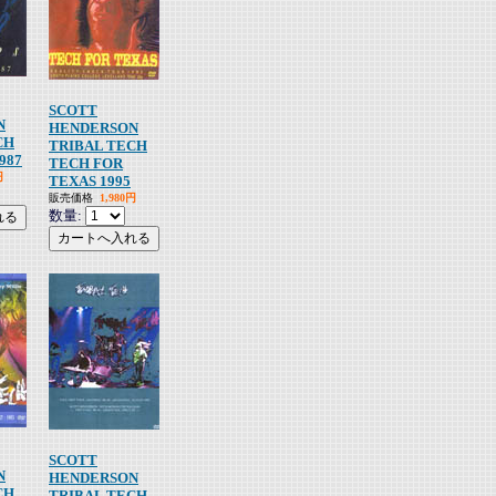
SCOTT
N
HENDERSON
CH
TRIBAL TECH
1987
TECH FOR
円
TEXAS 1995
販売価格
1,980円
数量:
SCOTT
N
HENDERSON
CH
TRIBAL TECH