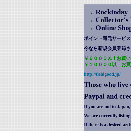
Rocktoday
Collector'
Online Sho
ポイント還元サービス
今なら新規会員登録さ
￥６０００以上お買い
￥１００００以上お買
http://fieldgood.jp/
Those who live 
Paypal and cred
If you are not in Japan,
We are currently listin
If there is a desired art