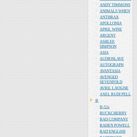
ANDY TIMMONS
ANIMALS WHEN
ANTHRAX
APOLLONIA
APRIL WINE
ARGENT
ASHLEE
SIMPSON
ASIA
AUDIOSLAVE
AUTOGRAPH
AVANTASIA
AVENGED
SEVENFOLD
AVRIL LAVIGNE
AXEL RUDI PELL
Ｂ
B-52s
BUCKCHERRY
BAD COMPANY
BADEN POWELL
BAD ENGLISH