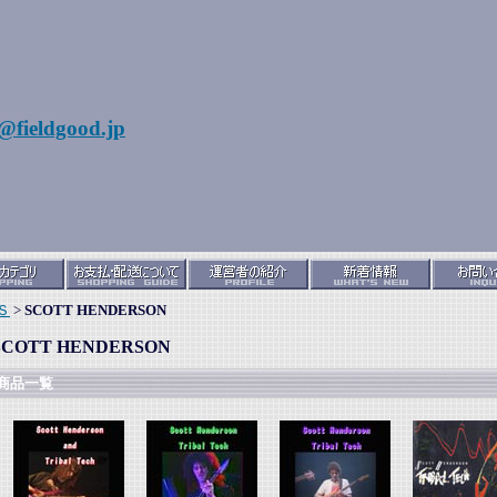
@fieldgood.jp
Ｓ
>
SCOTT HENDERSON
SCOTT HENDERSON
商品一覧