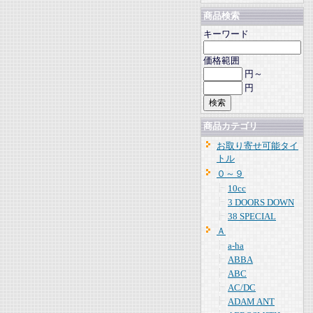
商品検索
キーワード
価格範囲
円～
円
商品カテゴリ
お取り寄せ可能タイ
トル
０～９
10cc
3 DOORS DOWN
38 SPECIAL
Ａ
a-ha
ABBA
ABC
AC/DC
ADAM ANT