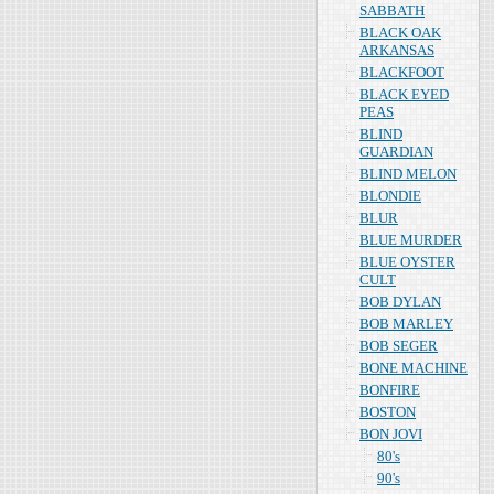
SABBATH
BLACK OAK
ARKANSAS
BLACKFOOT
BLACK EYED
PEAS
BLIND
GUARDIAN
BLIND MELON
BLONDIE
BLUR
BLUE MURDER
BLUE OYSTER
CULT
BOB DYLAN
BOB MARLEY
BOB SEGER
BONE MACHINE
BONFIRE
BOSTON
BON JOVI
80's
90's