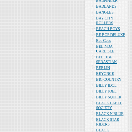
BADFINGER
BADLANDS
BANGLES
BAY CITY
ROLLERS
BEACH BOYS
BE BOP DELUXE
Bee Gees
BELINDA
CARLISLE
BELLE &
SEBASTIAN
BERLIN
BEYONCE
BIG COUNTRY
BILLY IDOL
BILLY JOEL
BILLY SQUIER
BLACK LABEL
SOCIETY
BLACK N BLUE
BLACK STAR
RIDERS
BLACK