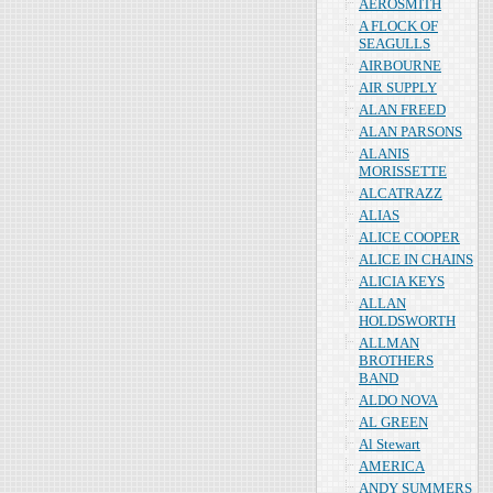
AEROSMITH
A FLOCK OF
SEAGULLS
AIRBOURNE
AIR SUPPLY
ALAN FREED
ALAN PARSONS
ALANIS
MORISSETTE
ALCATRAZZ
ALIAS
ALICE COOPER
ALICE IN CHAINS
ALICIA KEYS
ALLAN
HOLDSWORTH
ALLMAN
BROTHERS
BAND
ALDO NOVA
AL GREEN
Al Stewart
AMERICA
ANDY SUMMERS