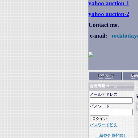
yahoo auction
-1
yahoo auction-2
Contact me.
e-mail:
r
ocktoday
会員専用ページ
メールアドレス
パスワード
パスワード紛失
［新規会員登録］