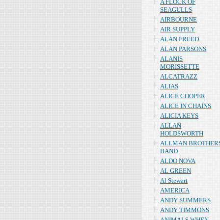
A FLOCK OF
SEAGULLS
AIRBOURNE
AIR SUPPLY
ALAN FREED
ALAN PARSONS
ALANIS
MORISSETTE
ALCATRAZZ
ALIAS
ALICE COOPER
ALICE IN CHAINS
ALICIA KEYS
ALLAN
HOLDSWORTH
ALLMAN BROTHER
BAND
ALDO NOVA
AL GREEN
Al Stewart
AMERICA
ANDY SUMMERS
ANDY TIMMONS
ANIMALS WHEN