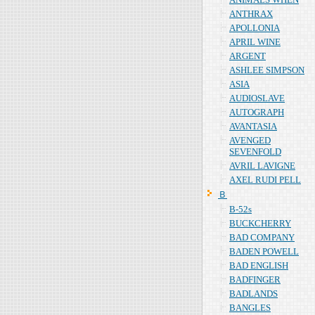
ANTHRAX
APOLLONIA
APRIL WINE
ARGENT
ASHLEE SIMPSON
ASIA
AUDIOSLAVE
AUTOGRAPH
AVANTASIA
AVENGED
SEVENFOLD
AVRIL LAVIGNE
AXEL RUDI PELL
Ｂ
B-52s
BUCKCHERRY
BAD COMPANY
BADEN POWELL
BAD ENGLISH
BADFINGER
BADLANDS
BANGLES