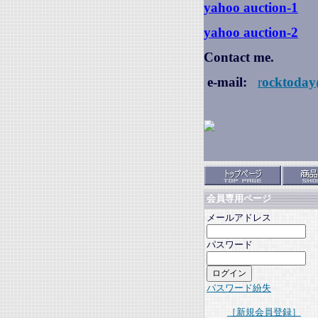
yahoo auction
-1
yahoo auction-2
Contact me.
e-mail:
r
ocktoday
会員専用ページ
メールアドレス
パスワード
パスワード紛失
［新規会員登録］