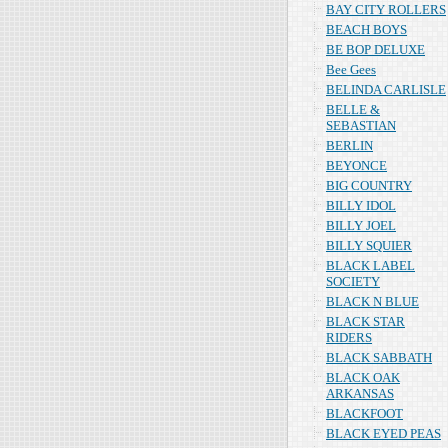
BAY CITY ROLLERS
BEACH BOYS
BE BOP DELUXE
Bee Gees
BELINDA CARLISLE
BELLE &
SEBASTIAN
BERLIN
BEYONCE
BIG COUNTRY
BILLY IDOL
BILLY JOEL
BILLY SQUIER
BLACK LABEL
SOCIETY
BLACK N BLUE
BLACK STAR
RIDERS
BLACK SABBATH
BLACK OAK
ARKANSAS
BLACKFOOT
BLACK EYED PEAS