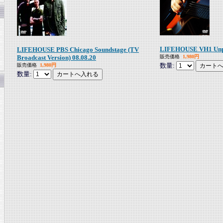
LIFEHOUSE VH1 Unp
LIFEHOUSE PBS Chicago Soundstage (TV
Broadcast Version) 08.08.20
販売価格
1,980円
数量:
販売価格
1,980円
数量: