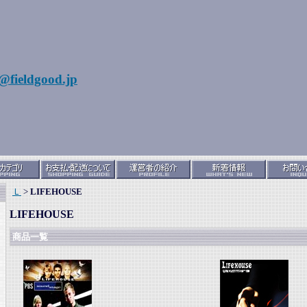
@fieldgood.jp
Ｌ
>
LIFEHOUSE
LIFEHOUSE
商品一覧