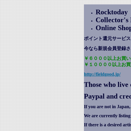
Rocktoday
Collector'
Online Sho
ポイント還元サービス
今なら新規会員登録さ
￥６０００以上お買い
￥１００００以上お買
http://fieldgood.jp/
Those who live 
Paypal and cred
If you are not in Japan,
We are currently listin
If there is a desired art