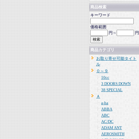
商品検索
キーワード
価格範囲
円～
円
商品カテゴリ
お取り寄せ可能タイト
ル
０～９
10cc
3 DOORS DOWN
38 SPECIAL
Ａ
a-ha
ABBA
ABC
AC/DC
ADAM ANT
AEROSMITH