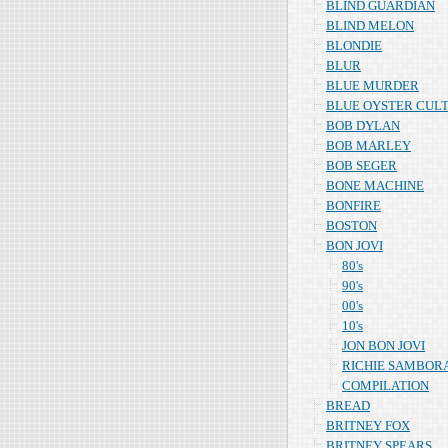
BLIND GUARDIAN
BLIND MELON
BLONDIE
BLUR
BLUE MURDER
BLUE OYSTER CUL
BOB DYLAN
BOB MARLEY
BOB SEGER
BONE MACHINE
BONFIRE
BOSTON
BON JOVI
80's
90's
00's
10's
JON BON JOVI
RICHIE SAMBOR
COMPILATION
BREAD
BRITNEY FOX
BRITNEY SPEARS