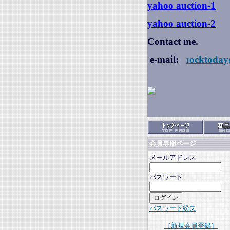
yahoo auction
-1
yahoo auction-2
Contact me.
e-mail:
r
ocktoday
会員専用ページ
メールアドレス
パスワード
パスワード紛失
［新規会員登録］