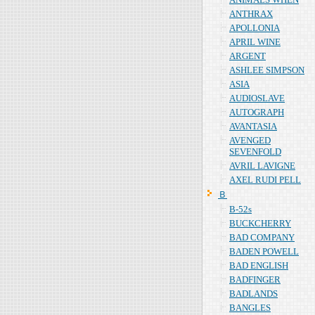
ANTHRAX
APOLLONIA
APRIL WINE
ARGENT
ASHLEE SIMPSON
ASIA
AUDIOSLAVE
AUTOGRAPH
AVANTASIA
AVENGED
SEVENFOLD
AVRIL LAVIGNE
AXEL RUDI PELL
Ｂ
B-52s
BUCKCHERRY
BAD COMPANY
BADEN POWELL
BAD ENGLISH
BADFINGER
BADLANDS
BANGLES