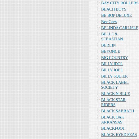
BAY CITY ROLLERS
BEACH BOYS
BE BOP DELUXE
Bee Gees
BELINDA CARLISLE
BELLE &
SEBASTIAN
BERLIN
BEYONCE
BIG COUNTRY
BILLY IDOL
BILLY JOEL
BILLY SQUIER
BLACK LABEL
SOCIETY
BLACK N BLUE
BLACK STAR
RIDERS
BLACK SABBATH
BLACK OAK
ARKANSAS
BLACKFOOT
BLACK EYED PEAS