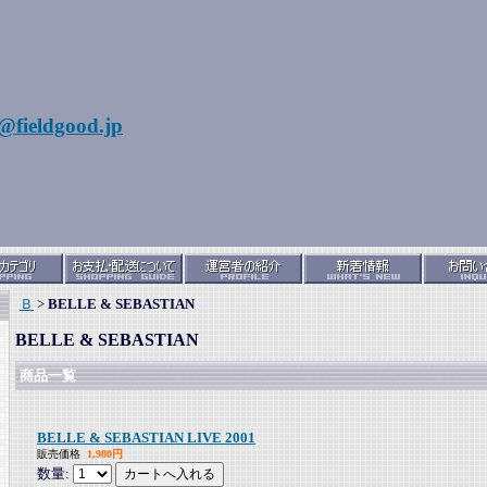
@fieldgood.jp
Ｂ
>
BELLE & SEBASTIAN
BELLE & SEBASTIAN
商品一覧
BELLE & SEBASTIAN LIVE 2001
販売価格
1,980円
数量: