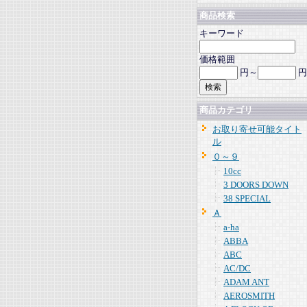
商品検索
キーワード
価格範囲
円～
円
商品カテゴリ
お取り寄せ可能タイト
ル
０～９
10cc
3 DOORS DOWN
38 SPECIAL
Ａ
a-ha
ABBA
ABC
AC/DC
ADAM ANT
AEROSMITH