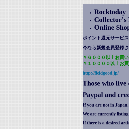
Rocktoday
Collector'
Online Sho
ポイント還元サービス
今なら新規会員登録さ
￥６０００以上お買い
￥１００００以上お買
http://fieldgood.jp/
Those who live 
Paypal and cred
If you are not in Japan,
We are currently listin
If there is a desired art