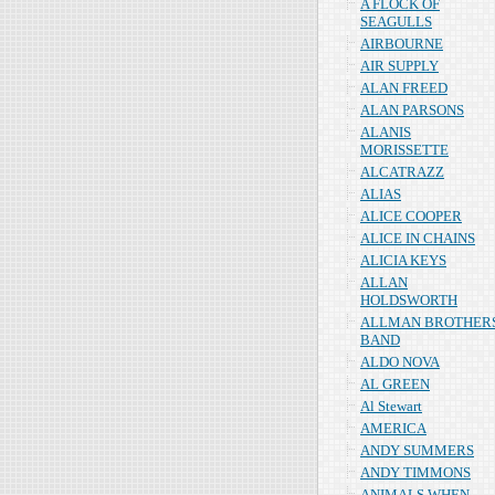
A FLOCK OF
SEAGULLS
AIRBOURNE
AIR SUPPLY
ALAN FREED
ALAN PARSONS
ALANIS
MORISSETTE
ALCATRAZZ
ALIAS
ALICE COOPER
ALICE IN CHAINS
ALICIA KEYS
ALLAN
HOLDSWORTH
ALLMAN BROTHER
BAND
ALDO NOVA
AL GREEN
Al Stewart
AMERICA
ANDY SUMMERS
ANDY TIMMONS
ANIMALS WHEN