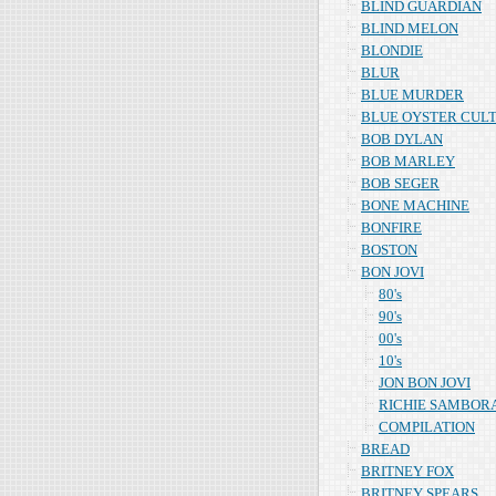
BLIND GUARDIAN
BLIND MELON
BLONDIE
BLUR
BLUE MURDER
BLUE OYSTER CUL
BOB DYLAN
BOB MARLEY
BOB SEGER
BONE MACHINE
BONFIRE
BOSTON
BON JOVI
80's
90's
00's
10's
JON BON JOVI
RICHIE SAMBOR
COMPILATION
BREAD
BRITNEY FOX
BRITNEY SPEARS