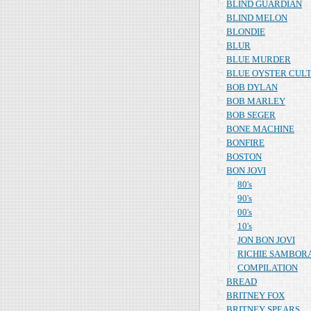
BLIND GUARDIAN
BLIND MELON
BLONDIE
BLUR
BLUE MURDER
BLUE OYSTER CUL
BOB DYLAN
BOB MARLEY
BOB SEGER
BONE MACHINE
BONFIRE
BOSTON
BON JOVI
80's
90's
00's
10's
JON BON JOVI
RICHIE SAMBOR
COMPILATION
BREAD
BRITNEY FOX
BRITNEY SPEARS