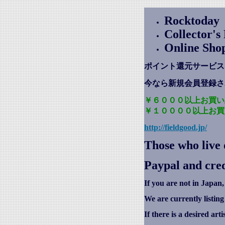
Rocktoday
Collector'
Online Sho
ポイント還元サービス
今なら新規会員登録さ
￥６０００以上お買い
￥１００００以上お買
http://fieldgood.jp/
Those who live 
Paypal and cred
If you are not in Japan,
We are currently listin
If there is a desired art