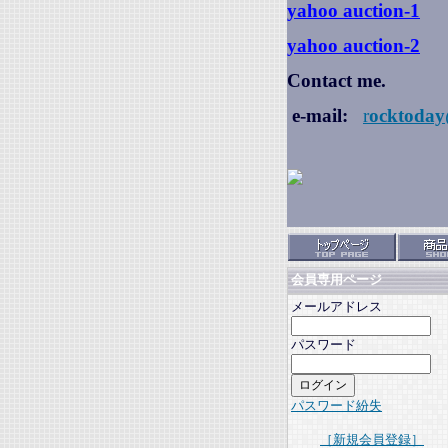
yahoo auction
-1
yahoo auction-2
Contact me.
e-mail:
r
ocktoday
会員専用ページ
メールアドレス
パスワード
パスワード紛失
［新規会員登録］