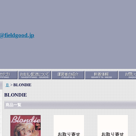
@fieldgood.jp
Ｂ
>
BLONDIE
BLONDIE
商品一覧