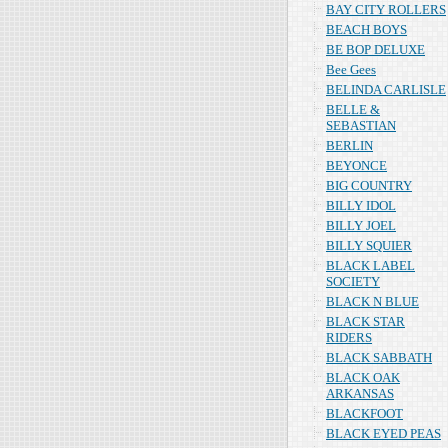
BAY CITY ROLLERS
BEACH BOYS
BE BOP DELUXE
Bee Gees
BELINDA CARLISLE
BELLE &
SEBASTIAN
BERLIN
BEYONCE
BIG COUNTRY
BILLY IDOL
BILLY JOEL
BILLY SQUIER
BLACK LABEL
SOCIETY
BLACK N BLUE
BLACK STAR
RIDERS
BLACK SABBATH
BLACK OAK
ARKANSAS
BLACKFOOT
BLACK EYED PEAS