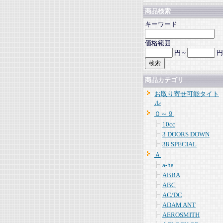
商品検索
キーワード
価格範囲
円～
円
商品カテゴリ
お取り寄せ可能タイト
ル
０～９
10cc
3 DOORS DOWN
38 SPECIAL
Ａ
a-ha
ABBA
ABC
AC/DC
ADAM ANT
AEROSMITH