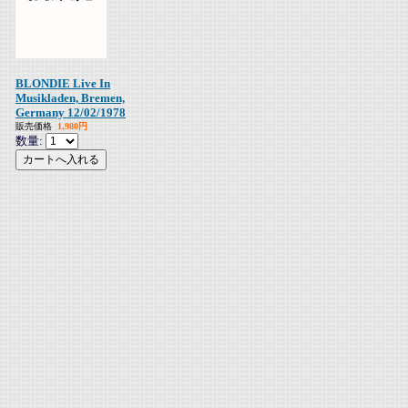
BLONDIE Live In
Musikladen, Bremen,
Germany 12/02/1978
販売価格
1,980円
数量: