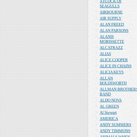
A FLOCK OF
SEAGULLS
AIRBOURNE
AIR SUPPLY
ALAN FREED
ALAN PARSONS
ALANIS
MORISSETTE
ALCATRAZZ
ALIAS
ALICE COOPER
ALICE IN CHAINS
ALICIA KEYS
ALLAN
HOLDSWORTH
ALLMAN BROTHER
BAND
ALDO NOVA
AL GREEN
Al Stewart
AMERICA
ANDY SUMMERS
ANDY TIMMONS
ANIMALS WHEN