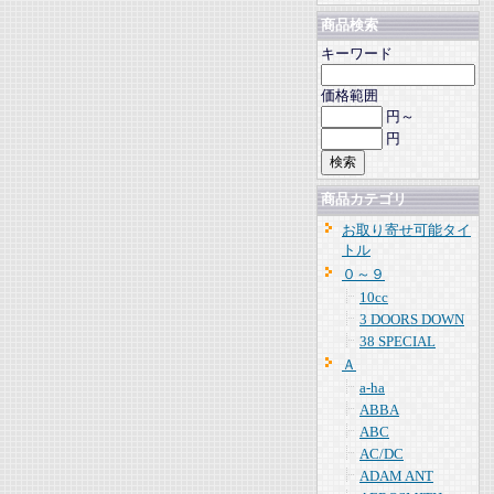
商品検索
キーワード
価格範囲
円～
円
商品カテゴリ
お取り寄せ可能タイ
トル
０～９
10cc
3 DOORS DOWN
38 SPECIAL
Ａ
a-ha
ABBA
ABC
AC/DC
ADAM ANT