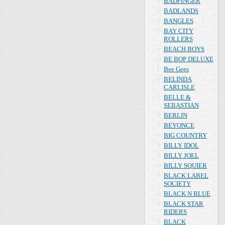
BADFINGER
BADLANDS
BANGLES
BAY CITY
ROLLERS
BEACH BOYS
BE BOP DELUXE
Bee Gees
BELINDA
CARLISLE
BELLE &
SEBASTIAN
BERLIN
BEYONCE
BIG COUNTRY
BILLY IDOL
BILLY JOEL
BILLY SQUIER
BLACK LABEL
SOCIETY
BLACK N BLUE
BLACK STAR
RIDERS
BLACK