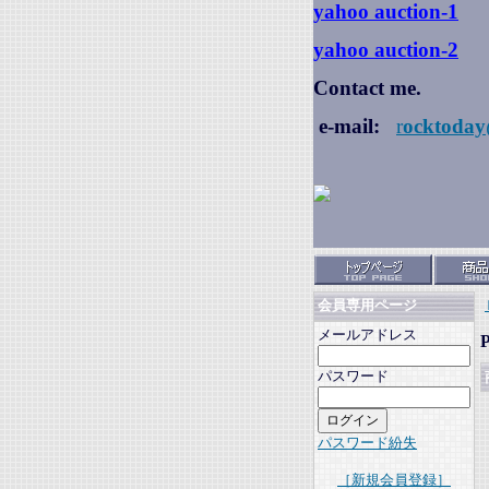
yahoo auction
-1
yahoo auction-2
Contact me.
e-mail:
r
ocktoday
会員専用ページ
メールアドレス
パスワード
パスワード紛失
［新規会員登録］