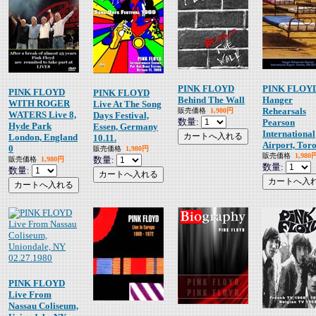
PINK FLOYD
PINK FLOY
PINK FLOYD
PINK FLOYD
Behind The Wall
Hanger
WITH ROGER
Live At The Song
Rehearsals
販売価格
1,980円
WATERS Live 8,
Days Festival,
数量:
Pearson
Hyde Park
Essen, Germany
International
London, England
10.11.
Airport, Tor
0
販売価格
1,980円
販売価格
1,980
数量:
販売価格
1,980円
数量:
数量:
PINK FLOYD
Live From
Nassau Coliseum,