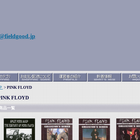
@fieldgood.jp
Ｐ
>
PINK FLOYD
PINK FLOYD
商品一覧