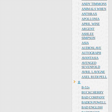
ANDY TIMMONS
ANIMALS WHEN
ANTHRAX
APOLLONIA
APRIL WINE
ARGENT
ASHLEE
SIMPSON
ASIA
AUDIOSLAVE
AUTOGRAPH
AVANTASIA
AVENGED
SEVENFOLD
AVRIL LAVIGNE
AXEL RUDI PELL
Ｂ
B-52s
BUCKCHERRY
BAD COMPANY
BADEN POWELL
BAD ENGLISH