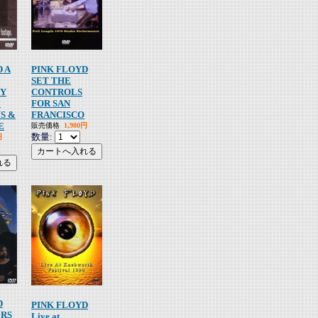
 A
PINK FLOYD
SET THE
Y
CONTROLS
E
FOR SAN
S &
FRANCISCO
E
販売価格
1,980円
数量:
円
D
PINK FLOYD
ERS
Live at