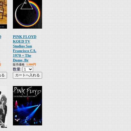
D
PINK FLOYD
KQED TV
Studios San
Francisco CA.
1970 + The
o
Dome, Br
円
販売価格
1,980円
数量: