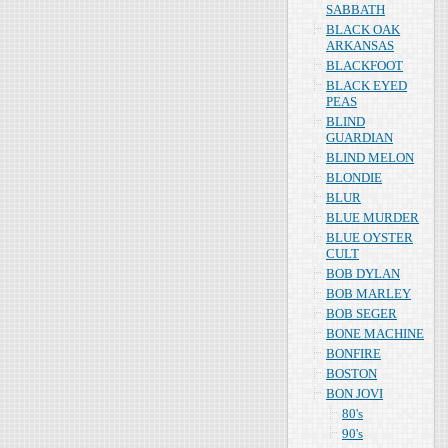
SABBATH
BLACK OAK
ARKANSAS
BLACKFOOT
BLACK EYED
PEAS
BLIND
GUARDIAN
BLIND MELON
BLONDIE
BLUR
BLUE MURDER
BLUE OYSTER
CULT
BOB DYLAN
BOB MARLEY
BOB SEGER
BONE MACHINE
BONFIRE
BOSTON
BON JOVI
80's
90's