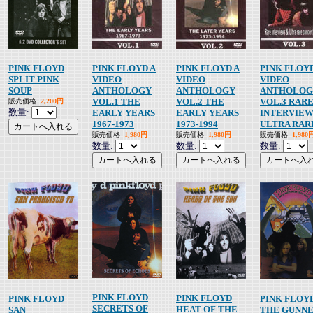
PINK FLOYD
PINK FLOYD A
PINK FLOYD A
PINK FLOYD
SPLIT PINK
VIDEO
VIDEO
VIDEO
SOUP
ANTHOLOGY
ANTHOLOGY
ANTHOLOG
VOL.1 THE
VOL.2 THE
VOL.3 RAR
販売価格
2,200円
数量:
EARLY YEARS
EARLY YEARS
INTERVIEW
1967-1973
1973-1994
ULTRA RAR
販売価格
1,980円
販売価格
1,980円
販売価格
1,980
数量:
数量:
数量:
PINK FLOYD
PINK FLOYD
PINK FLOYD
PINK FLOY
SECRETS OF
HEAT OF THE
SAN
THE GUNN