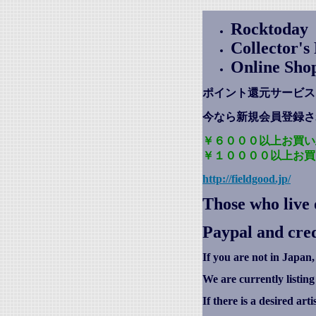
Rocktoday
Collector'
Online Sho
ポイント還元サービス
今なら新規会員登録さ
￥６０００以上お買い
￥１００００以上お買
http://fieldgood.jp/
Those who live 
Paypal and cred
If you are not in Japan,
We are currently listin
If there is a desired art