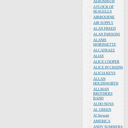
AEROSMITH
A FLOCK OF
SEAGULLS
AIRBOURNE
AIR SUPPLY
ALAN FREED
ALAN PARSONS
ALANIS
MORISSETTE
ALCATRAZZ
ALIAS
ALICE COOPER
ALICE IN CHAINS
ALICIA KEYS
ALLAN
HOLDSWORTH
ALLMAN
BROTHERS
BAND
ALDO NOVA
AL GREEN
Al Stewart
AMERICA
ANDY SUMMERS