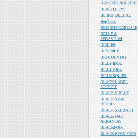
BAY CITY ROLLERS
BEACH BOYS
BE BOP DELUXE
Bee Gees
BELINDA CARLISLE
BELLE &
SEBASTIAN
BERLIN
BEYONCE
BIG COUNTRY
BILLY IDOL
BILLY JOEL
BILLY SQUIER
BLACK LABEL
SOCIETY
BLACK N BLUE
BLACK STAR
RIDERS
BLACK SABBATH
BLACK OAK
ARKANSAS
BLACKFOOT
BLACK EYED PEAS