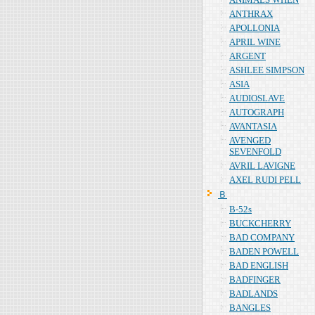
ANTHRAX
APOLLONIA
APRIL WINE
ARGENT
ASHLEE SIMPSON
ASIA
AUDIOSLAVE
AUTOGRAPH
AVANTASIA
AVENGED
SEVENFOLD
AVRIL LAVIGNE
AXEL RUDI PELL
Ｂ
B-52s
BUCKCHERRY
BAD COMPANY
BADEN POWELL
BAD ENGLISH
BADFINGER
BADLANDS
BANGLES