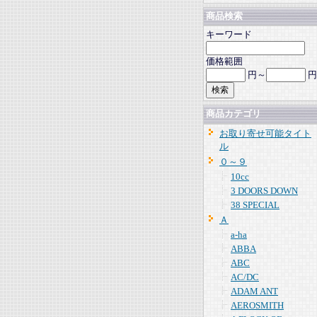
商品検索
キーワード
価格範囲
円～
円
商品カテゴリ
お取り寄せ可能タイト
ル
０～９
10cc
3 DOORS DOWN
38 SPECIAL
Ａ
a-ha
ABBA
ABC
AC/DC
ADAM ANT
AEROSMITH