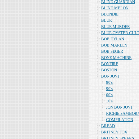
BLIND GUARDIAN
BLIND MELON
BLONDIE
BLUR
BLUE MURDER
BLUE OYSTER CUL
BOB DYLAN
BOB MARLEY
BOB SEGER
BONE MACHINE
BONFIRE
BOSTON
BON JOVI
80's
90's
00's
10's
JON BON JOVI
RICHIE SAMBOR
COMPILATION
BREAD
BRITNEY FOX
BRITNEY SPEARS