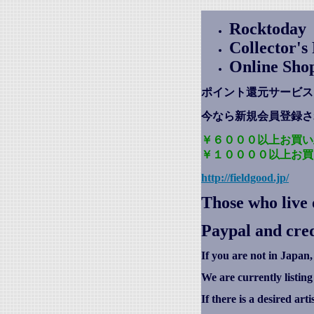
Rocktoday
Collector'
Online Sho
ポイント還元サービス
今なら新規会員登録さ
￥６０００以上お買い
￥１００００以上お買
http://fieldgood.jp/
Those who live 
Paypal and cred
If you are not in Japan,
We are currently listin
If there is a desired art