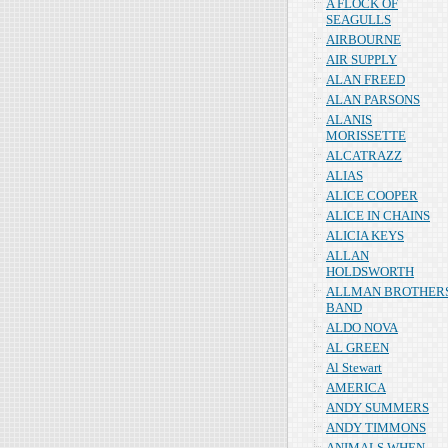
A FLOCK OF
SEAGULLS
AIRBOURNE
AIR SUPPLY
ALAN FREED
ALAN PARSONS
ALANIS
MORISSETTE
ALCATRAZZ
ALIAS
ALICE COOPER
ALICE IN CHAINS
ALICIA KEYS
ALLAN
HOLDSWORTH
ALLMAN BROTHER
BAND
ALDO NOVA
AL GREEN
Al Stewart
AMERICA
ANDY SUMMERS
ANDY TIMMONS
ANIMALS WHEN