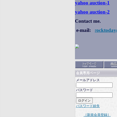
yahoo auction
-1
yahoo auction-2
Contact me.
e-mail:
r
ocktoday
会員専用ページ
メールアドレス
パスワード
パスワード紛失
［新規会員登録］