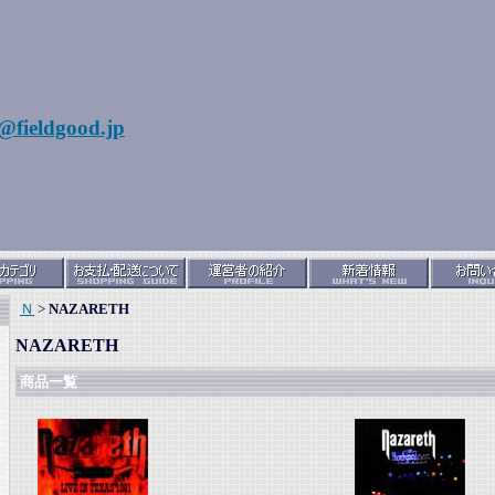
@fieldgood.jp
Ｎ
>
NAZARETH
NAZARETH
商品一覧