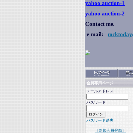
yahoo auction
-1
yahoo auction-2
Contact me.
e-mail:
r
ocktoday
会員専用ページ
メールアドレス
パスワード
パスワード紛失
［新規会員登録］