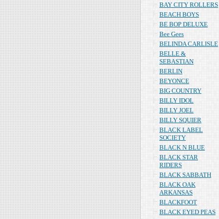
BAY CITY ROLLERS
BEACH BOYS
BE BOP DELUXE
Bee Gees
BELINDA CARLISLE
BELLE &
SEBASTIAN
BERLIN
BEYONCE
BIG COUNTRY
BILLY IDOL
BILLY JOEL
BILLY SQUIER
BLACK LABEL
SOCIETY
BLACK N BLUE
BLACK STAR
RIDERS
BLACK SABBATH
BLACK OAK
ARKANSAS
BLACKFOOT
BLACK EYED PEAS