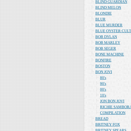
BLIND GUARDIAN
BLIND MELON
BLONDIE
BLUR
BLUE MURDER
BLUE OYSTER CUL
BOB DYLAN
BOB MARLEY
BOB SEGER
BONE MACHINE
BONFIRE
BOSTON
BON JOVI
80's
90's
00's
10's
JON BON JOVI
RICHIE SAMBOR
COMPILATION
BREAD
BRITNEY FOX
BRITNEY SPEARS