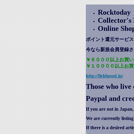
Rocktoday
Collector'
Online Sho
ポイント還元サービス
今なら新規会員登録さ
￥６０００以上お買い
￥１００００以上お買
http://fieldgood.jp/
Those who live 
Paypal and cred
If you are not in Japan,
We are currently listin
If there is a desired art