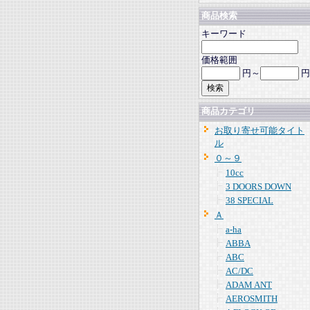
商品検索
キーワード
価格範囲
円～
円
商品カテゴリ
お取り寄せ可能タイト
ル
０～９
10cc
3 DOORS DOWN
38 SPECIAL
Ａ
a-ha
ABBA
ABC
AC/DC
ADAM ANT
AEROSMITH