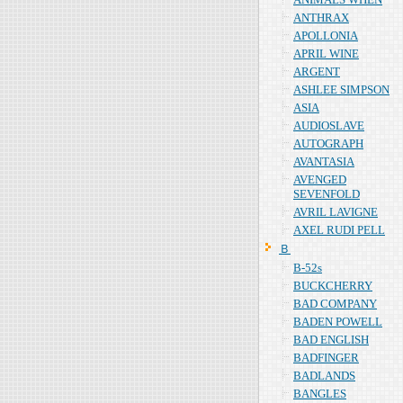
ANTHRAX
APOLLONIA
APRIL WINE
ARGENT
ASHLEE SIMPSON
ASIA
AUDIOSLAVE
AUTOGRAPH
AVANTASIA
AVENGED
SEVENFOLD
AVRIL LAVIGNE
AXEL RUDI PELL
Ｂ
B-52s
BUCKCHERRY
BAD COMPANY
BADEN POWELL
BAD ENGLISH
BADFINGER
BADLANDS
BANGLES