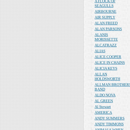
A FLOCK OF
SEAGULLS
AIRBOURNE
AIR SUPPLY
ALAN FREED
ALAN PARSONS
ALANIS
MORISSETTE
ALCATRAZZ
ALIAS
ALICE COOPER
ALICE IN CHAINS
ALICIA KEYS
ALLAN
HOLDSWORTH
ALLMAN BROTHER
BAND
ALDO NOVA
AL GREEN
Al Stewart
AMERICA
ANDY SUMMERS
ANDY TIMMONS
ANIMALS WHEN