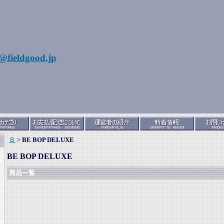
@fieldgood.jp
Ｂ
>
BE BOP DELUXE
BE BOP DELUXE
商品一覧