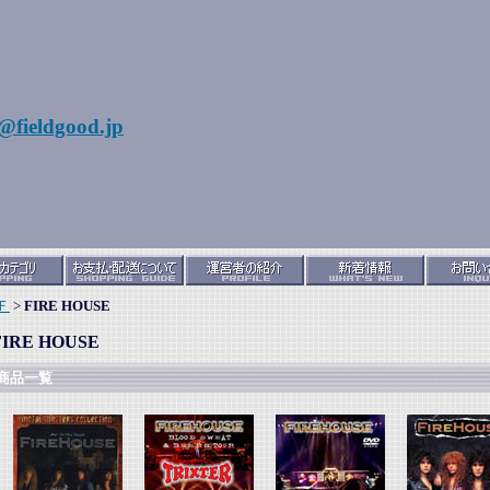
@fieldgood.jp
Ｆ
>
FIRE HOUSE
FIRE HOUSE
商品一覧