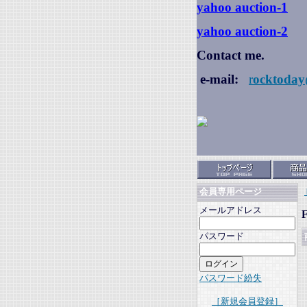
yahoo auction
-1
yahoo auction-2
Contact me.
e-mail:
r
ocktoday
会員専用ページ
メールアドレス
パスワード
パスワード紛失
［新規会員登録］