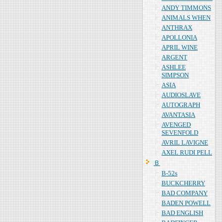
ANDY TIMMONS
ANIMALS WHEN
ANTHRAX
APOLLONIA
APRIL WINE
ARGENT
ASHLEE
SIMPSON
ASIA
AUDIOSLAVE
AUTOGRAPH
AVANTASIA
AVENGED
SEVENFOLD
AVRIL LAVIGNE
AXEL RUDI PELL
Ｂ
B-52s
BUCKCHERRY
BAD COMPANY
BADEN POWELL
BAD ENGLISH