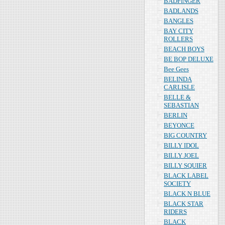
BADFINGER
BADLANDS
BANGLES
BAY CITY
ROLLERS
BEACH BOYS
BE BOP DELUXE
Bee Gees
BELINDA
CARLISLE
BELLE &
SEBASTIAN
BERLIN
BEYONCE
BIG COUNTRY
BILLY IDOL
BILLY JOEL
BILLY SQUIER
BLACK LABEL
SOCIETY
BLACK N BLUE
BLACK STAR
RIDERS
BLACK