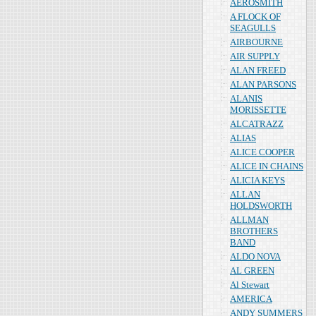
AEROSMITH
A FLOCK OF
SEAGULLS
AIRBOURNE
AIR SUPPLY
ALAN FREED
ALAN PARSONS
ALANIS
MORISSETTE
ALCATRAZZ
ALIAS
ALICE COOPER
ALICE IN CHAINS
ALICIA KEYS
ALLAN
HOLDSWORTH
ALLMAN
BROTHERS
BAND
ALDO NOVA
AL GREEN
Al Stewart
AMERICA
ANDY SUMMERS