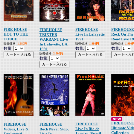
FIRE HOUSE
FIREHOUSE
FIREHOUSE
FIREHOUSE
HOT TO THE
Live In Lafayette
Rock On The
TRIXTER
TOUCH
1991
Road Live 1
WARRANT Live
販売価格
1,980円
In Lafayette, LA.
販売価格
1,980円
販売価格
1,980
数量:
数量:
数量:
1991
販売価格
2,200円
数量:
FIREHOUSE
FIREHOUSE
FIREHOUSE
FIREHOUSE
Ultimate Vid
Live In Rio de
Videos, Live &
Rock Never Stop,
Collection
Janeiro, Brazil
Unplugged
Live In