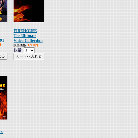
FIREHOUSE
The Ultimate
991
Video Collection
円
販売価格
1,980円
数量:
eo