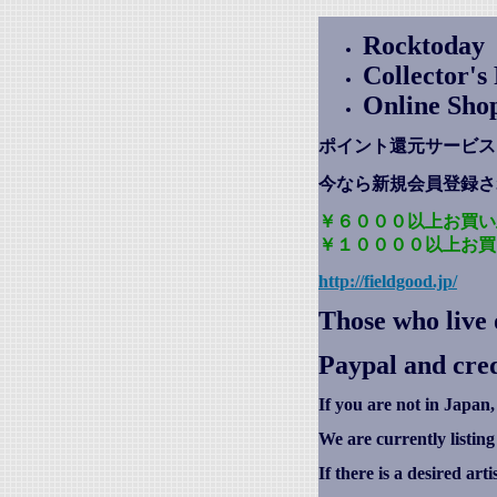
Rocktoday
Collector'
Online Sho
ポイント還元サービス
今なら新規会員登録さ
￥６０００以上お買い
￥１００００以上お買
http://fieldgood.jp/
Those who live 
Paypal and cred
If you are not in Japan,
We are currently listin
If there is a desired art