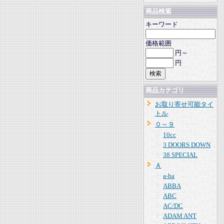
商品検索
キーワード
価格範囲
円～
円
商品カテゴリ
お取り寄せ可能タイ
トル
０～９
10cc
3 DOORS DOWN
38 SPECIAL
Ａ
a-ha
ABBA
ABC
AC/DC
ADAM ANT