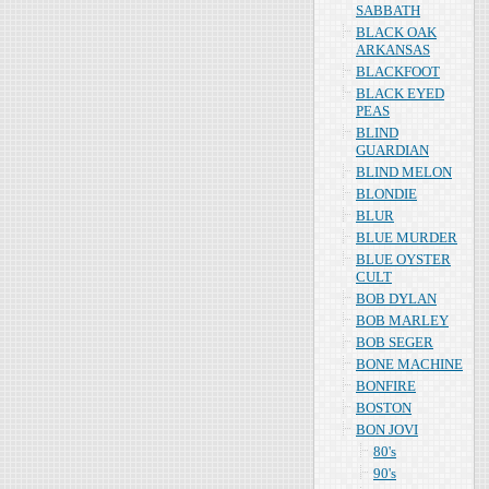
SABBATH
BLACK OAK
ARKANSAS
BLACKFOOT
BLACK EYED
PEAS
BLIND
GUARDIAN
BLIND MELON
BLONDIE
BLUR
BLUE MURDER
BLUE OYSTER
CULT
BOB DYLAN
BOB MARLEY
BOB SEGER
BONE MACHINE
BONFIRE
BOSTON
BON JOVI
80's
90's