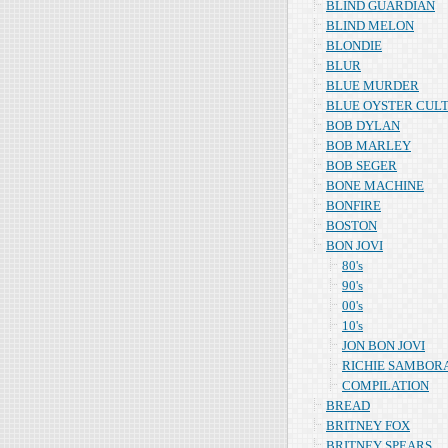
BLIND GUARDIAN
BLIND MELON
BLONDIE
BLUR
BLUE MURDER
BLUE OYSTER CUL
BOB DYLAN
BOB MARLEY
BOB SEGER
BONE MACHINE
BONFIRE
BOSTON
BON JOVI
80's
90's
00's
10's
JON BON JOVI
RICHIE SAMBOR
COMPILATION
BREAD
BRITNEY FOX
BRITNEY SPEARS