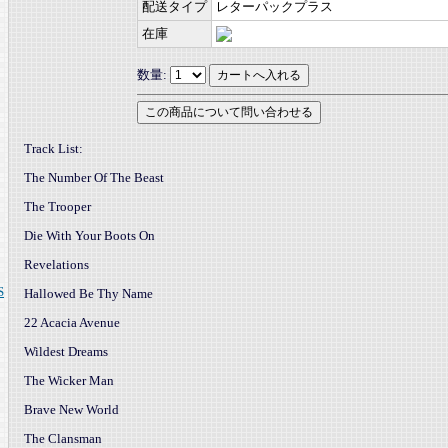
配送タイプ
レターパックプラス
在庫
数量:
Track List:
The Number Of The Beast
The Trooper
Die With Your Boots On
Revelations
S
Hallowed Be Thy Name
22 Acacia Avenue
Wildest Dreams
The Wicker Man
Brave New World
The Clansman