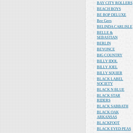
BAY CITY ROLLERS
BEACH BOYS
BE BOP DELUXE
Bee Gees
BELINDA CARLISLE
BELLE &
SEBASTIAN
BERLIN
BEYONCE
BIG COUNTRY
BILLY IDOL
BILLY JOEL
BILLY SQUIER
BLACK LABEL
SOCIETY
BLACK N BLUE
BLACK STAR
RIDERS
BLACK SABBATH
BLACK OAK
ARKANSAS
BLACKFOOT
BLACK EYED PEAS