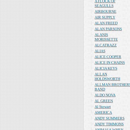
A FLOCK OF
SEAGULLS
AIRBOURNE
AIR SUPPLY
ALAN FREED
ALAN PARSONS
ALANIS
MORISSETTE
ALCATRAZZ
ALIAS
ALICE COOPER
ALICE IN CHAINS
ALICIA KEYS
ALLAN
HOLDSWORTH
ALLMAN BROTHER
BAND
ALDO NOVA
AL GREEN
Al Stewart
AMERICA
ANDY SUMMERS
ANDY TIMMONS
ANIMALS WHEN