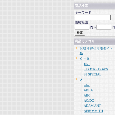
商品検索
キーワード
価格範囲
円～
円
商品カテゴリ
お取り寄せ可能タイト
ル
０～９
10cc
3 DOORS DOWN
38 SPECIAL
Ａ
a-ha
ABBA
ABC
AC/DC
ADAM ANT
AEROSMITH