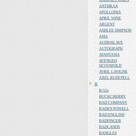
ANTHRAX
APOLLONIA
APRIL WINE
ARGENT
ASHLEE SIMPSON
ASIA
AUDIOSLAVE
AUTOGRAPH
AVANTASIA
AVENGED
SEVENFOLD
AVRIL LAVIGNE
AXEL RUDI PELL
Ｂ
B-52s
BUCKCHERRY
BAD COMPANY
BADEN POWELL
BAD ENGLISH
BADFINGER
BADLANDS
BANGLES