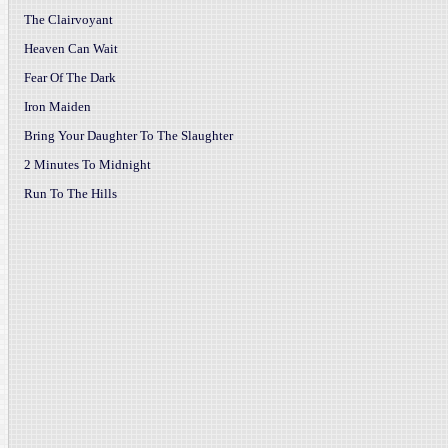
The Clairvoyant
Heaven Can Wait
Fear Of The Dark
Iron Maiden
Bring Your Daughter To The Slaughter
2 Minutes To Midnight
Run To The Hills