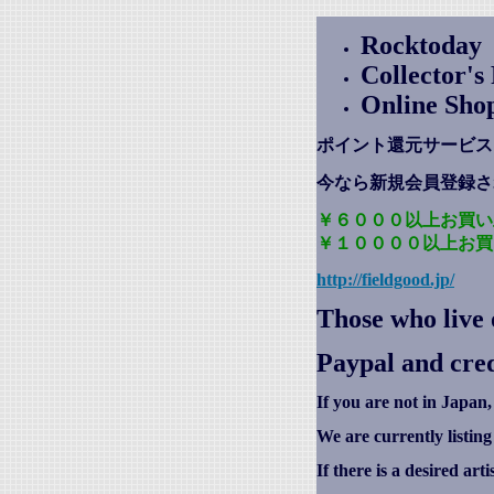
Rocktoday
Collector'
Online Sho
ポイント還元サービス
今なら新規会員登録さ
￥６０００以上お買い
￥１００００以上お買
http://fieldgood.jp/
Those who live 
Paypal and cred
If you are not in Japan,
We are currently listin
If there is a desired art