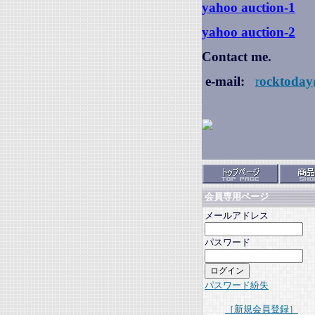
yahoo auction
-1
yahoo auction-2
Contact me.
e-mail:
r
ocktoday
会員専用ページ
メールアドレス
パスワード
パスワード紛失
［新規会員登録］