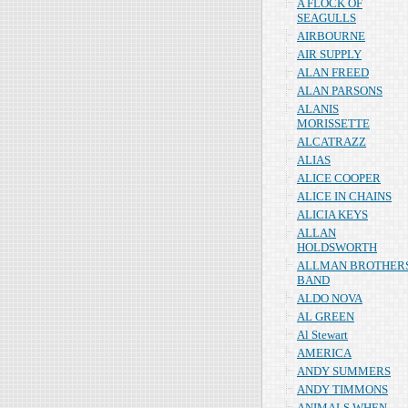
A FLOCK OF
SEAGULLS
AIRBOURNE
AIR SUPPLY
ALAN FREED
ALAN PARSONS
ALANIS
MORISSETTE
ALCATRAZZ
ALIAS
ALICE COOPER
ALICE IN CHAINS
ALICIA KEYS
ALLAN
HOLDSWORTH
ALLMAN BROTHER
BAND
ALDO NOVA
AL GREEN
Al Stewart
AMERICA
ANDY SUMMERS
ANDY TIMMONS
ANIMALS WHEN