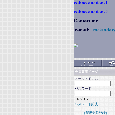
yahoo auction
-1
yahoo auction-2
Contact me.
e-mail:
r
ocktoday
会員専用ページ
メールアドレス
パスワード
パスワード紛失
［新規会員登録］