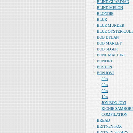
BLIND GUARDIAN
BLIND MELON
BLONDIE
BLUR
BLUE MURDER
BLUE OYSTER CUL
BOB DYLAN
BOB MARLEY
BOB SEGER
BONE MACHINE
BONFIRE
BOSTON
BON JOVI
80's
90's
00's
10's
JON BON JOVI
RICHIE SAMBOR
COMPILATION
BREAD
BRITNEY FOX
BRITNEY SPEARS