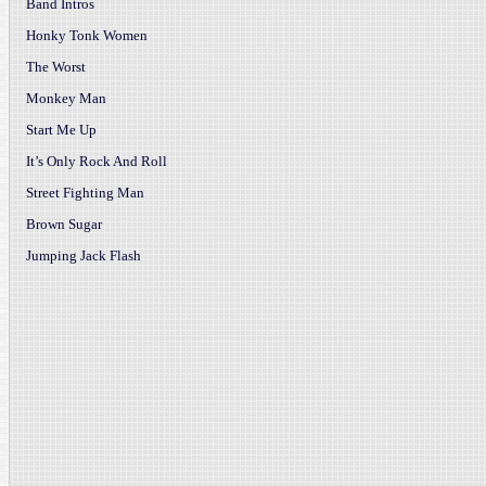
Band Intros
Honky Tonk Women
The Worst
Monkey Man
Start Me Up
It’s Only Rock And Roll
Street Fighting Man
Brown Sugar
Jumping Jack Flash