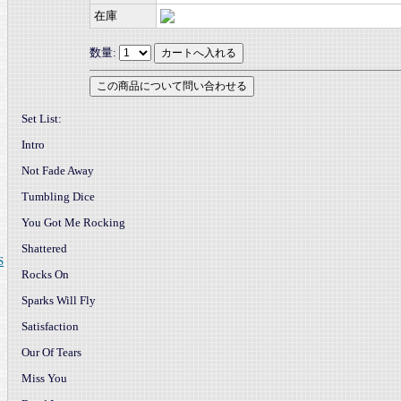
在庫
数量:
Set List:
Intro
Not Fade Away
Tumbling Dice
You Got Me Rocking
Shattered
S
Rocks On
Sparks Will Fly
Satisfaction
Our Of Tears
Miss You