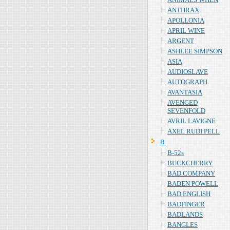
ANTHRAX
APOLLONIA
APRIL WINE
ARGENT
ASHLEE SIMPSON
ASIA
AUDIOSLAVE
AUTOGRAPH
AVANTASIA
AVENGED
SEVENFOLD
AVRIL LAVIGNE
AXEL RUDI PELL
Ｂ
B-52s
BUCKCHERRY
BAD COMPANY
BADEN POWELL
BAD ENGLISH
BADFINGER
BADLANDS
BANGLES