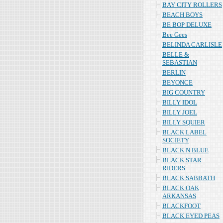
BAY CITY ROLLERS
BEACH BOYS
BE BOP DELUXE
Bee Gees
BELINDA CARLISLE
BELLE &
SEBASTIAN
BERLIN
BEYONCE
BIG COUNTRY
BILLY IDOL
BILLY JOEL
BILLY SQUIER
BLACK LABEL
SOCIETY
BLACK N BLUE
BLACK STAR
RIDERS
BLACK SABBATH
BLACK OAK
ARKANSAS
BLACKFOOT
BLACK EYED PEAS