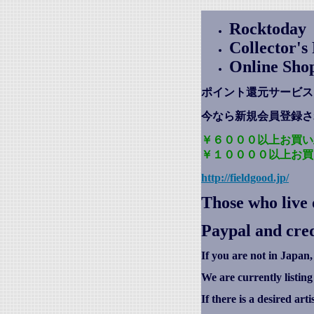
Rocktoday
Collector'
Online Sho
ポイント還元サービス
今なら新規会員登録さ
￥６０００以上お買い
￥１００００以上お買
http://fieldgood.jp/
Those who live 
Paypal and cred
If you are not in Japan,
We are currently listin
If there is a desired art