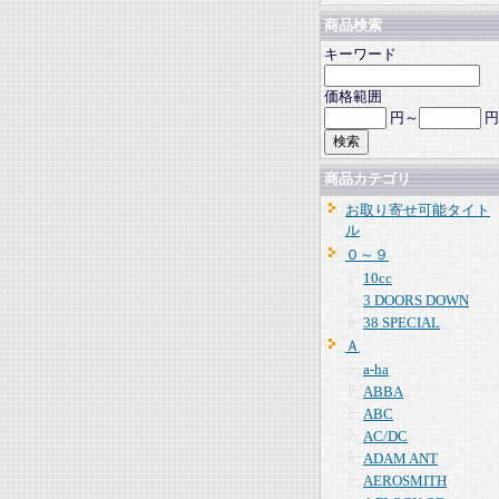
商品検索
キーワード
価格範囲
円～
円
商品カテゴリ
お取り寄せ可能タイト
ル
０～９
10cc
3 DOORS DOWN
38 SPECIAL
Ａ
a-ha
ABBA
ABC
AC/DC
ADAM ANT
AEROSMITH