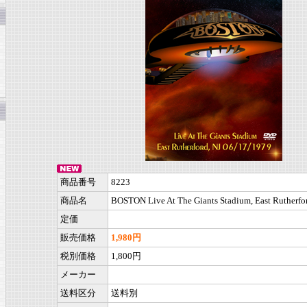
商品番号
8223
商品名
BOSTON Live At The Giants Stadium, East Rutherfor
定価
販売価格
1,980円
税別価格
1,800円
メーカー
送料区分
送料別