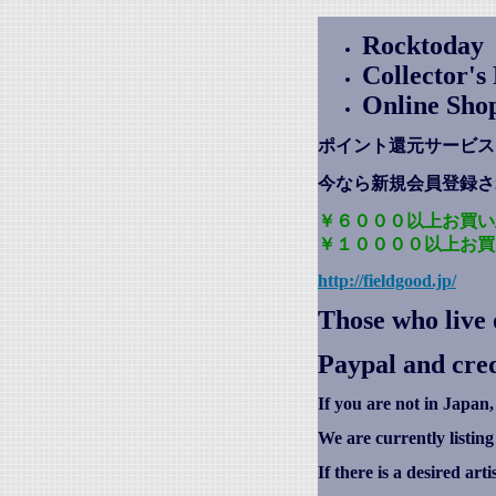
Rocktoday
Collector'
Online Sho
ポイント還元サービス
今なら新規会員登録さ
￥６０００以上お買い
￥１００００以上お買
http://fieldgood.jp/
Those who live 
Paypal and cred
If you are not in Japan,
We are currently listin
If there is a desired art