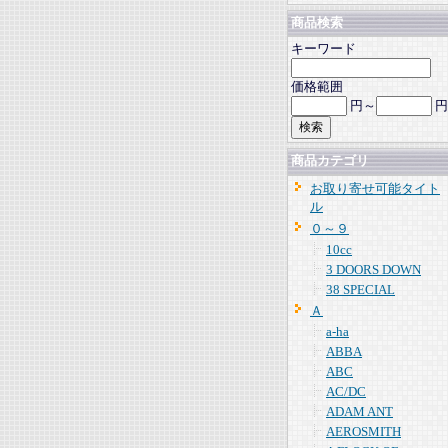
商品検索
キーワード
価格範囲
円～
円
商品カテゴリ
お取り寄せ可能タイト
ル
０～９
10cc
3 DOORS DOWN
38 SPECIAL
Ａ
a-ha
ABBA
ABC
AC/DC
ADAM ANT
AEROSMITH