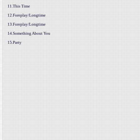
11.This Time
12.Foreplay/Longtime
13.Foreplay/Longtime
14.Something About You
15.Party