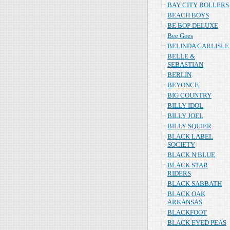
BAY CITY ROLLERS
BEACH BOYS
BE BOP DELUXE
Bee Gees
BELINDA CARLISLE
BELLE &
SEBASTIAN
BERLIN
BEYONCE
BIG COUNTRY
BILLY IDOL
BILLY JOEL
BILLY SQUIER
BLACK LABEL
SOCIETY
BLACK N BLUE
BLACK STAR
RIDERS
BLACK SABBATH
BLACK OAK
ARKANSAS
BLACKFOOT
BLACK EYED PEAS