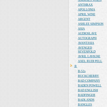
ANTHRAX
APOLLONIA
APRIL WINE
ARGENT
ASHLEE SIMPSON
ASIA
AUDIOSLAVE
AUTOGRAPH
AVANTASIA
AVENGED
SEVENFOLD
AVRIL LAVIGNE
AXEL RUDI PELL
Ｂ
B-52s
BUCKCHERRY
BAD COMPANY
BADEN POWELL
BAD ENGLISH
BADFINGER
BADLANDS
BANGLES