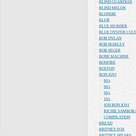
BLIND GUARDIAN
BLIND MELON
BLONDIE
BLUR
BLUE MURDER
BLUE OYSTER CUL
BOB DYLAN
BOB MARLEY
BOB SEGER
BONE MACHINE
BONFIRE
BOSTON
BON JOVI
80's
90's
00's
10's
JON BON JOVI
RICHIE SAMBOR
COMPILATION
BREAD
BRITNEY FOX
BRITNEY SPEARS