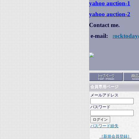
yahoo auction
-1
yahoo auction-2
Contact me.
e-mail:
r
ocktoday
会員専用ページ
メールアドレス
パスワード
パスワード紛失
［新規会員登録］