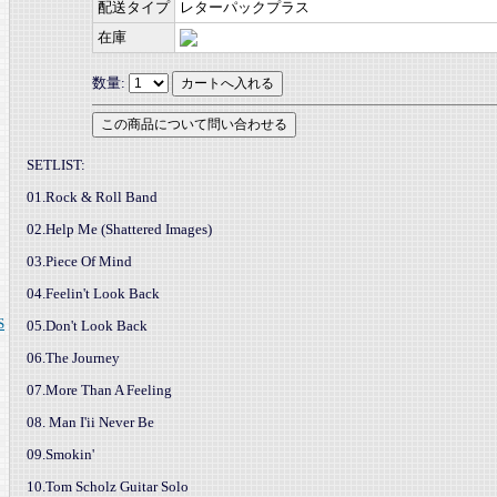
配送タイプ
レターパックプラス
在庫
数量:
SETLIST:
01.Rock & Roll Band
02.Help Me (Shattered Images)
03.Piece Of Mind
04.Feelin't Look Back
S
05.Don't Look Back
06.The Journey
07.More Than A Feeling
08. Man I'ii Never Be
09.Smokin'
10.Tom Scholz Guitar Solo