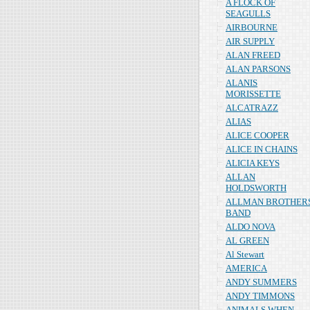
A FLOCK OF
SEAGULLS
AIRBOURNE
AIR SUPPLY
ALAN FREED
ALAN PARSONS
ALANIS
MORISSETTE
ALCATRAZZ
ALIAS
ALICE COOPER
ALICE IN CHAINS
ALICIA KEYS
ALLAN
HOLDSWORTH
ALLMAN BROTHER
BAND
ALDO NOVA
AL GREEN
Al Stewart
AMERICA
ANDY SUMMERS
ANDY TIMMONS
ANIMALS WHEN