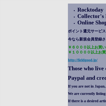
Rocktoday
Collector'
Online Sho
ポイント還元サービス
今なら新規会員登録さ
￥６０００以上お買い
￥１００００以上お買
http://fieldgood.jp/
Those who live 
Paypal and cred
If you are not in Japan,
We are currently listin
If there is a desired art