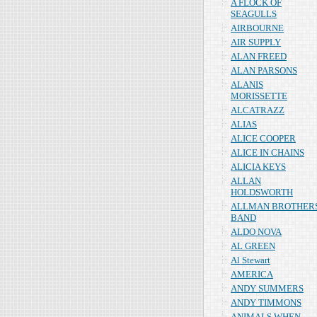
A FLOCK OF
SEAGULLS
AIRBOURNE
AIR SUPPLY
ALAN FREED
ALAN PARSONS
ALANIS
MORISSETTE
ALCATRAZZ
ALIAS
ALICE COOPER
ALICE IN CHAINS
ALICIA KEYS
ALLAN
HOLDSWORTH
ALLMAN BROTHER
BAND
ALDO NOVA
AL GREEN
Al Stewart
AMERICA
ANDY SUMMERS
ANDY TIMMONS
ANIMALS WHEN