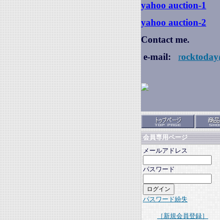
yahoo auction
-1
yahoo auction-2
Contact me.
e-mail:
r
ocktoday
会員専用ページ
メールアドレス
パスワード
パスワード紛失
［新規会員登録］