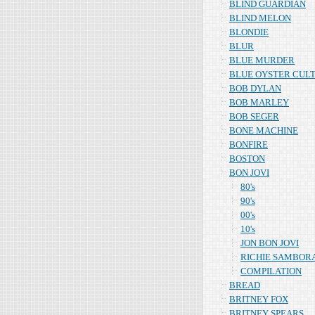
BLIND GUARDIAN
BLIND MELON
BLONDIE
BLUR
BLUE MURDER
BLUE OYSTER CUL
BOB DYLAN
BOB MARLEY
BOB SEGER
BONE MACHINE
BONFIRE
BOSTON
BON JOVI
80's
90's
00's
10's
JON BON JOVI
RICHIE SAMBOR
COMPILATION
BREAD
BRITNEY FOX
BRITNEY SPEARS