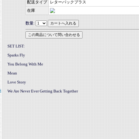
配送タイプ
レターパックプラス
在庫
数量:
SET LIST:
Sparks Fly
You Belong With Me
Mean
Love Story
S
We Are Never Ever Getting Back Together