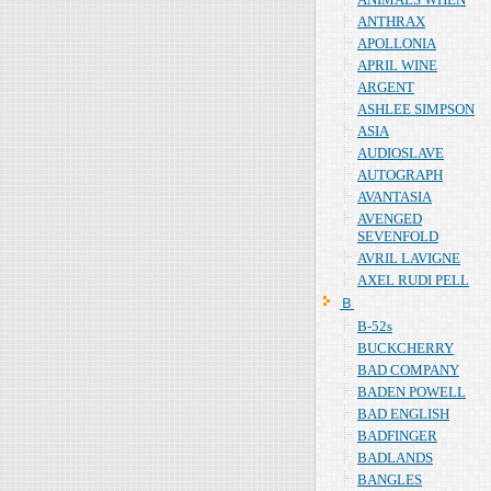
ANTHRAX
APOLLONIA
APRIL WINE
ARGENT
ASHLEE SIMPSON
ASIA
AUDIOSLAVE
AUTOGRAPH
AVANTASIA
AVENGED
SEVENFOLD
AVRIL LAVIGNE
AXEL RUDI PELL
Ｂ
B-52s
BUCKCHERRY
BAD COMPANY
BADEN POWELL
BAD ENGLISH
BADFINGER
BADLANDS
BANGLES