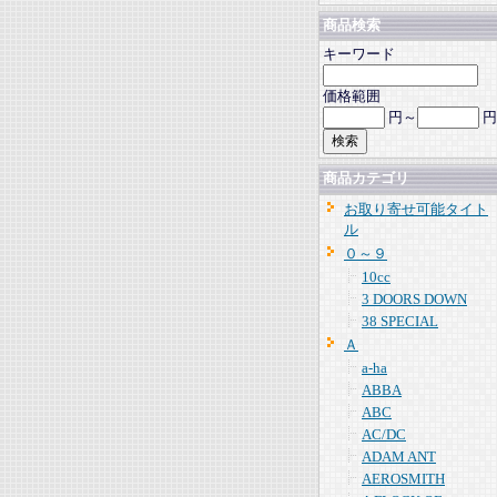
商品検索
キーワード
価格範囲
円～
円
商品カテゴリ
お取り寄せ可能タイト
ル
０～９
10cc
3 DOORS DOWN
38 SPECIAL
Ａ
a-ha
ABBA
ABC
AC/DC
ADAM ANT
AEROSMITH