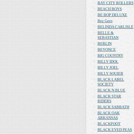
BAY CITY ROLLERS
BEACH BOYS
BE BOP DELUXE
Bee Gees
BELINDA CARLISLE
BELLE &
SEBASTIAN
BERLIN
BEYONCE
BIG COUNTRY
BILLY IDOL
BILLY JOEL
BILLY SQUIER
BLACK LABEL
SOCIETY
BLACK N BLUE
BLACK STAR
RIDERS
BLACK SABBATH
BLACK OAK
ARKANSAS
BLACKFOOT
BLACK EYED PEAS