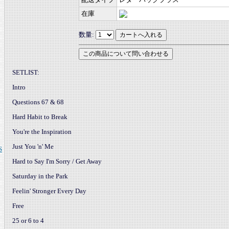
在庫
数量:
SETLIST:
Intro
Questions 67 & 68
Hard Habit to Break
You're the Inspiration
Just You 'n' Me
S
Hard to Say I'm Sorry / Get Away
Saturday in the Park
Feelin' Stronger Every Day
Free
25 or 6 to 4