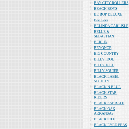
BAY CITY ROLLERS
BEACH BOYS
BE BOP DELUXE
Bee Gees
BELINDA CARLISLE
BELLE &
SEBASTIAN
BERLIN
BEYONCE
BIG COUNTRY
BILLY IDOL
BILLY JOEL
BILLY SQUIER
BLACK LABEL
SOCIETY
BLACK N BLUE
BLACK STAR
RIDERS
BLACK SABBATH
BLACK OAK
ARKANSAS
BLACKFOOT
BLACK EYED PEAS