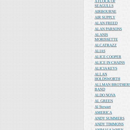
A FLOCK OF
SEAGULLS
AIRBOURNE
AIR SUPPLY
ALAN FREED
ALAN PARSONS
ALANIS
MORISSETTE
ALCATRAZZ
ALIAS
ALICE COOPER
ALICE IN CHAINS
ALICIA KEYS
ALLAN
HOLDSWORTH
ALLMAN BROTHER
BAND
ALDO NOVA
AL GREEN
Al Stewart
AMERICA
ANDY SUMMERS
ANDY TIMMONS
ANIMALS WHEN