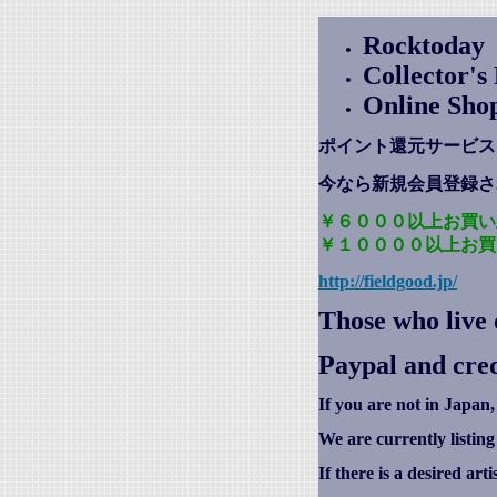
Rocktoday
Collector'
Online Sho
ポイント還元サービス
今なら新規会員登録さ
￥６０００以上お買い
￥１００００以上お買
http://fieldgood.jp/
Those who live 
Paypal and cred
If you are not in Japan,
We are currently listin
If there is a desired art