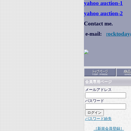
yahoo auction
-1
yahoo auction-2
Contact me.
e-mail:
r
ocktoday
会員専用ページ
メールアドレス
パスワード
パスワード紛失
［新規会員登録］