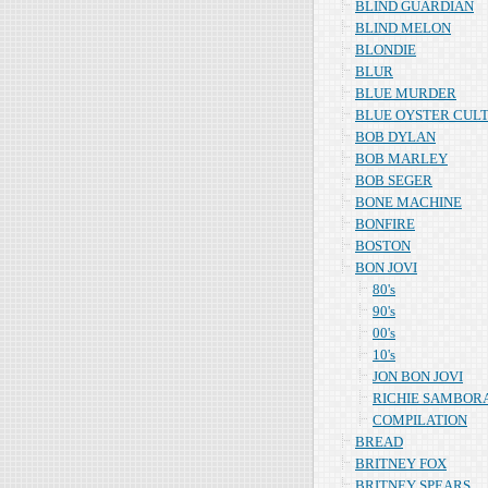
BLIND GUARDIAN
BLIND MELON
BLONDIE
BLUR
BLUE MURDER
BLUE OYSTER CUL
BOB DYLAN
BOB MARLEY
BOB SEGER
BONE MACHINE
BONFIRE
BOSTON
BON JOVI
80's
90's
00's
10's
JON BON JOVI
RICHIE SAMBOR
COMPILATION
BREAD
BRITNEY FOX
BRITNEY SPEARS