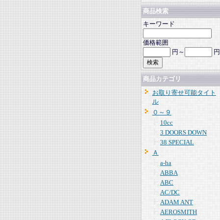
商品検索
キーワード
価格範囲
円～
円
商品カテゴリ
お取り寄せ可能タイト
ル
０～９
10cc
3 DOORS DOWN
38 SPECIAL
Ａ
a-ha
ABBA
ABC
AC/DC
ADAM ANT
AEROSMITH