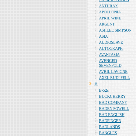
ANTHRAX
APOLLONIA
APRIL WINE
ARGENT
ASHLEE SIMPSON
ASIA
AUDIOSLAVE
AUTOGRAPH
AVANTASIA
AVENGED
SEVENFOLD
AVRIL LAVIGNE
AXEL RUDI PELL
Ｂ
B-52s
BUCKCHERRY
BAD COMPANY
BADEN POWELL
BAD ENGLISH
BADFINGER
BADLANDS
BANGLES