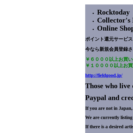
Rocktoday
Collector'
Online Sho
ポイント還元サービス
今なら新規会員登録さ
￥６０００以上お買い
￥１００００以上お買
http://fieldgood.jp/
Those who live 
Paypal and cred
If you are not in Japan,
We are currently listin
If there is a desired art