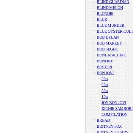
BLIND GUARDIAN
BLIND MELON
BLONDIE
BLUR
BLUE MURDER
BLUE OYSTER CUL
BOB DYLAN
BOB MARLEY
BOB SEGER
BONE MACHINE
BONFIRE
BOSTON
BON JOVI
80's
90's
00's
10's
JON BON JOVI
RICHIE SAMBOR
COMPILATION
BREAD
BRITNEY FOX
BRITNEY SPEARS