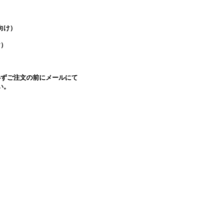
）
向け）
け）
必ずご注文の前にメールにて
い。