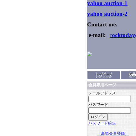
yahoo auction
-1
yahoo auction-2
Contact me.
e-mail:
r
ocktoday
会員専用ページ
メールアドレス
パスワード
パスワード紛失
［新規会員登録］