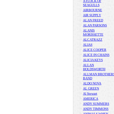
A FLOCK OF
SEAGULLS
AIRBOURNE
AIR SUPPLY
ALAN FREED
ALAN PARSONS
ALANIS
MORISSETTE
ALCATRAZZ
ALIAS
ALICE COOPER
ALICE IN CHAINS
ALICIA KEYS
ALLAN
HOLDSWORTH
ALLMAN BROTHER
BAND
ALDO NOVA
AL GREEN
Al Stewart
AMERICA
ANDY SUMMERS
ANDY TIMMONS
ANIMALS WHEN