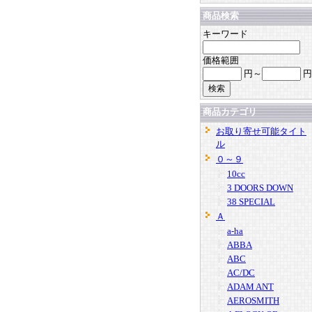
商品検索
キーワード
価格範囲
円～
円
商品カテゴリ
お取り寄せ可能タイト
ル
０～９
10cc
3 DOORS DOWN
38 SPECIAL
Ａ
a-ha
ABBA
ABC
AC/DC
ADAM ANT
AEROSMITH