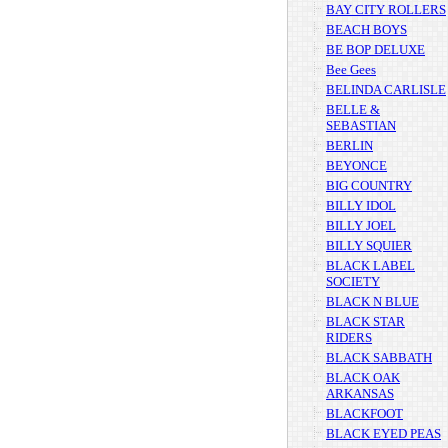
BAY CITY ROLLERS
BEACH BOYS
BE BOP DELUXE
Bee Gees
BELINDA CARLISLE
BELLE &
SEBASTIAN
BERLIN
BEYONCE
BIG COUNTRY
BILLY IDOL
BILLY JOEL
BILLY SQUIER
BLACK LABEL
SOCIETY
BLACK N BLUE
BLACK STAR
RIDERS
BLACK SABBATH
BLACK OAK
ARKANSAS
BLACKFOOT
BLACK EYED PEAS