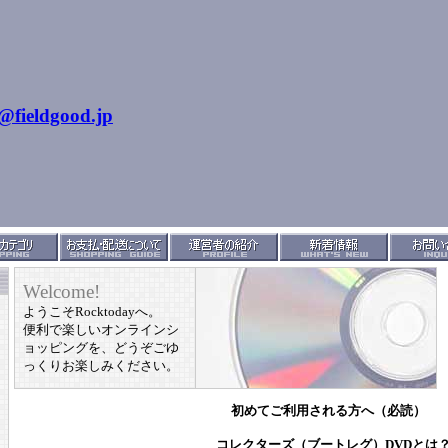
@fieldgood.jp
Welcome!
ようこそRocktodayへ。
便利で楽しいオンラインシ
ョッピングを、どうぞごゆ
っくりお楽しみください。
初めてご利用される方へ（必読）
コレクターズ（ブートレグ）DVDとは